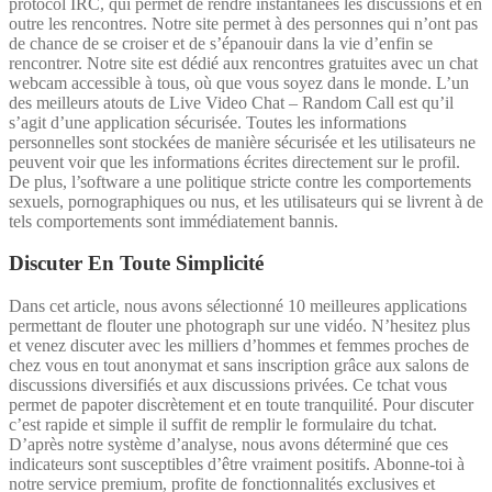
protocol IRC, qui permet de rendre instantanées les discussions et en
outre les rencontres. Notre site permet à des personnes qui n’ont pas
de chance de se croiser et de s’épanouir dans la vie d’enfin se
rencontrer. Notre site est dédié aux rencontres gratuites avec un chat
webcam accessible à tous, où que vous soyez dans le monde. L’un
des meilleurs atouts de Live Video Chat – Random Call est qu’il
s’agit d’une application sécurisée. Toutes les informations
personnelles sont stockées de manière sécurisée et les utilisateurs ne
peuvent voir que les informations écrites directement sur le profil.
De plus, l’software a une politique stricte contre les comportements
sexuels, pornographiques ou nus, et les utilisateurs qui se livrent à de
tels comportements sont immédiatement bannis.
Discuter En Toute Simplicité
Dans cet article, nous avons sélectionné 10 meilleures applications
permettant de flouter une photograph sur une vidéo. N’hesitez plus
et venez discuter avec les milliers d’hommes et femmes proches de
chez vous en tout anonymat et sans inscription grâce aux salons de
discussions diversifiés et aux discussions privées. Ce tchat vous
permet de papoter discrètement et en toute tranquilité. Pour discuter
c’est rapide et simple il suffit de remplir le formulaire du tchat.
D’après notre système d’analyse, nous avons déterminé que ces
indicateurs sont susceptibles d’être vraiment positifs. Abonne-toi à
notre service premium, profite de fonctionnalités exclusives et