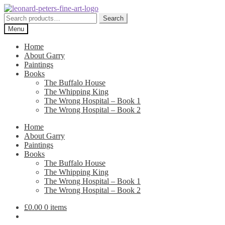
Skip
Skip
to
to
Search
Search
navigation
content
for:
Menu
Home
About Garry
Paintings
Books
The Buffalo House
The Whipping King
The Wrong Hospital – Book 1
The Wrong Hospital – Book 2
Home
About Garry
Paintings
Books
The Buffalo House
The Whipping King
The Wrong Hospital – Book 1
The Wrong Hospital – Book 2
£
0.00
0 items