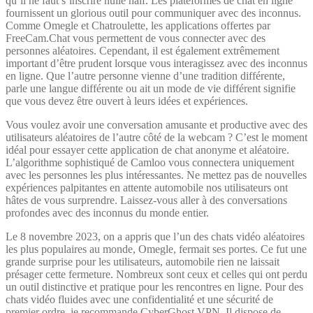
qu’il ne faut s’inscrire nulle half. Les plateformes de chat en ligne
fournissent un glorious outil pour communiquer avec des inconnus.
Comme Omegle et Chatroulette, les applications offertes par
FreeCam.Chat vous permettent de vous connecter avec des
personnes aléatoires. Cependant, il est également extrêmement
important d’être prudent lorsque vous interagissez avec des inconnus
en ligne. Que l’autre personne vienne d’une tradition différente,
parle une langue différente ou ait un mode de vie différent signifie
que vous devez être ouvert à leurs idées et expériences.
Vous voulez avoir une conversation amusante et productive avec des
utilisateurs aléatoires de l’autre côté de la webcam ? C’est le moment
idéal pour essayer cette application de chat anonyme et aléatoire.
L’algorithme sophistiqué de Camloo vous connectera uniquement
avec les personnes les plus intéressantes. Ne mettez pas de nouvelles
expériences palpitantes en attente automobile nos utilisateurs ont
hâtes de vous surprendre. Laissez-vous aller à des conversations
profondes avec des inconnus du monde entier.
Le 8 novembre 2023, on a appris que l’un des chats vidéo aléatoires
les plus populaires au monde, Omegle, fermait ses portes. Ce fut une
grande surprise pour les utilisateurs, automobile rien ne laissait
présager cette fermeture. Nombreux sont ceux et celles qui ont perdu
un outil distinctive et pratique pour les rencontres en ligne. Pour des
chats vidéo fluides avec une confidentialité et une sécurité de
premier ordre, je recommande CyberGhost VPN. Il dispose de