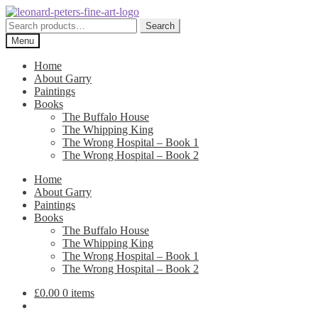
Skip
Skip
to
to
Search
Search
navigation
content
for:
Menu
Home
About Garry
Paintings
Books
The Buffalo House
The Whipping King
The Wrong Hospital – Book 1
The Wrong Hospital – Book 2
Home
About Garry
Paintings
Books
The Buffalo House
The Whipping King
The Wrong Hospital – Book 1
The Wrong Hospital – Book 2
£
0.00
0 items