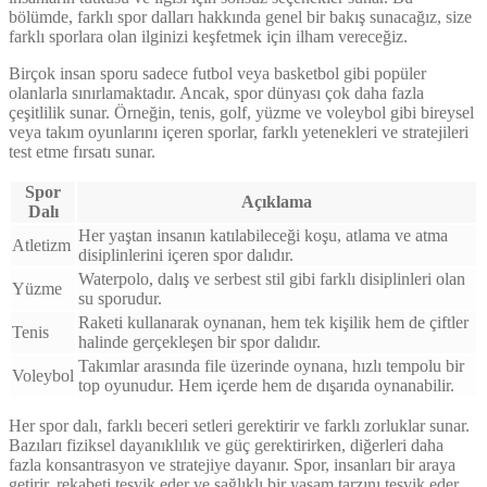
bölümde, farklı spor dalları hakkında genel bir bakış sunacağız, size
farklı sporlara olan ilginizi keşfetmek için ilham vereceğiz.
Birçok insan sporu sadece futbol veya basketbol gibi popüler
olanlarla sınırlamaktadır. Ancak, spor dünyası çok daha fazla
çeşitlilik sunar. Örneğin, tenis, golf, yüzme ve voleybol gibi bireysel
veya takım oyunlarını içeren sporlar, farklı yetenekleri ve stratejileri
test etme fırsatı sunar.
Spor
Açıklama
Dalı
Her yaştan insanın katılabileceği koşu, atlama ve atma
Atletizm
disiplinlerini içeren spor dalıdır.
Waterpolo, dalış ve serbest stil gibi farklı disiplinleri olan
Yüzme
su sporudur.
Raketi kullanarak oynanan, hem tek kişilik hem de çiftler
Tenis
halinde gerçekleşen bir spor dalıdır.
Takımlar arasında file üzerinde oynana, hızlı tempolu bir
Voleybol
top oyunudur. Hem içerde hem de dışarıda oynanabilir.
Her spor dalı, farklı beceri setleri gerektirir ve farklı zorluklar sunar.
Bazıları fiziksel dayanıklılık ve güç gerektirirken, diğerleri daha
fazla konsantrasyon ve stratejiye dayanır. Spor, insanları bir araya
getirir, rekabeti teşvik eder ve sağlıklı bir yaşam tarzını teşvik eder.