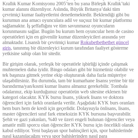
Krallık Kumar Komisyonu 2005’ten bu yana Birleşik Krallık’taki
kumar alanını düzenliyor. Aslında, Büyük Britanya’daki tüm
çevrimiçi kumar faaliyetlerini denetlemektedir. Beklendiği gibi bu
kurumun ana amacı oyunculara adil ve suçsuz bir kumar platformu
sağlamaktır. İş şeffaflığını ve tüm savunmasız oyuncuların
korunmasını sağlar. Bugün bu kurum hem oyuncular hem de casino
operatörleri için en güvenilir kumar düzenleyicileri arasında yer
almaktadır. Lisanslı bir çevrimiçi kumar
Rokubetbetbetbet güncel
giriş
, tanınmış bir düzenleyici kurum tarafından faaliyet gösterme
yetkisine sahip olan bir sitedir.
Bir girişim olarak, yerleşik bir operatörle işbirliği içinde çalışmak
muhtemelen daha iyidir. Bingo odaları gibi bir hizmetiniz olabilir ve
tek başınıza gitmek yerine ekip oluşturarak daha fazla müşteriye
ulaşabilirsiniz. Bu durumda, tam bir kumarhane lisansı yerine bir tür
barındırma/yan/kısmi kumar lisansı almanız gerekebilir. Tombala
odalarınız, ekip kurduğunuz operatörün web sitesine eklenen bir
kategori olacaktır. KYK bursu lisans, yüksek lisans ve doktora
öğrencileri için farklı oranlarda verilir. Aşağıdaki KYK burs oranları
hem burs hem de kredi için geçerlidir. Dolayısıyla önlisans, lisans,
master öğrencileri sınıf fark etmeksizin KYK bursuna başvurabilir.
Şehit ve gazi yakınları, %40 ve üzeri engeli bulunan öğrenciler veya
amatör milli sporcu olan öğrenciler KYK bursu için öncelikli olarak
kabul ediliyor. Yeni başlayan spor bahisçileri için, spor bahislerinde
nasıl kazanılacağını veya spor bahislerinden nasıl para