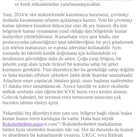
ve kredi imkanlarından yararlanamayacaklar.
Yani, 2024’te slot makinelerinde kazanmaya hazırsanız, çevrimiçi
slotlarda kazanmanın sırlarını açıklamaya hazırız. Yeni bir çevrimiçi
kumar işletmesi kurarken ihtiyacınız olan ilk şey lisanstır. Bu izin
belgesiyle kumar oynamanın yasal olduğu tüm bölgelerde kumar
faaliyetleri yürütebilirsiniz. Kumarhane veya spor kitabı, size
promosyonlar (aboneliğinizi iptal edebileceğiniz bir şey) göndermek
için telefon numaranızı ve e-posta adresinizi kullanabilir. Aynı
zamanda iki faktörlü kimlik doğrulama için kullanılabilir ve
hesabınızın güvenliğini daha da artırır. Çoğu yargı bölgesi, bir
şirketin yargı alanı içinde fiziksel bir konuma sahip bir şirket
kurmasını gerektirir. Tüm düzenleyiciler bu gerekliliğe sahip değildir
ve hatta bazıları offshore şirketlere farklı türde lisanslar sunmaktadır.
Adayların sınav yapılacak binalara girişi, sınav başlama saatlerinden
15 dakika önce tamamlanacak. Ayrıca hazırlık ve askeri okullarda
intibak sınıfında olan öğrenciler KYK bursu veya kredisi alamaz.
Gelecek bahisleri, bir sezonun veya turnuvanın sonucunu çok
önceden tahmin etmeyi içerir.
Yukarıdaki beş düzenleyicinin yanı sıra, bölgeye bağlı olarak başka
kumar lisansı veren kuruluşlar da vardır. Hatta bazı büyük
Rokubetbetbetcasino
-tr.com/”>Rokubetbetbetbet markalarının
birden fazla otoriteden lisansları bile var. Her iki durumda da lisanslı
ve denetlenen bir kumarhanede oynayın. UKGC veya Birleşik