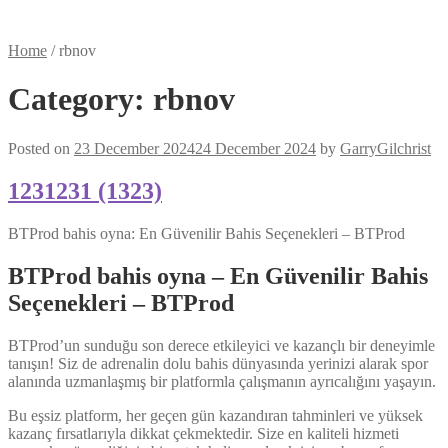
Home
/
rbnov
Category:
rbnov
Posted on
23 December 2024
24 December 2024
by
GarryGilchrist
1231231 (1323)
BTProd bahis oyna: En Güvenilir Bahis Seçenekleri – BTProd
BTProd bahis oyna – En Güvenilir Bahis
Seçenekleri – BTProd
BTProd’un sunduğu son derece etkileyici ve kazançlı bir deneyimle
tanışın! Siz de adrenalin dolu bahis dünyasında yerinizi alarak spor
alanında uzmanlaşmış bir platformla çalışmanın ayrıcalığını yaşayın.
Bu eşsiz platform, her geçen gün kazandıran tahminleri ve yüksek
kazanç fırsatlarıyla dikkat çekmektedir. Size en kaliteli hizmeti