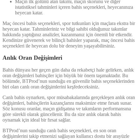
Maçın ilk golünü atan takımı, maçın skorunu ve diğer
istatistiksel tahminleri içeren bahis seçenekleri, heyecanınıza
heyecan katar.
Maç öncesi bahis seçenekleri, spor tutkunları için maçlara ekstra bir
heyecan katar. Tahminleriniz ve bilgi sahibi olduğunuz takımlar
hakkında yaptığınız analizler, kazanmanız için önemli bir etkendir.
Kendinize güvenerek ve bilinçli bahisler yaparak, maç öncesi bahis
seçenekleri ile heyecan dolu bir deneyim yaşayabilirsiniz.
Anlık Oran Değişimleri
Bahis dünyası her geçen gün daha da rekabetçi hale gelirken, anlık
oran değişimleri bahisçiler için büyük bir önem taşımaktadır. Bu
bölümde, BTProd’nun sunduğu en güvenilir bahis seçeneklerinden
biri olan canlı oran değişimlerini keşfedeceksiniz.
Canlı bahis oynarken, spor müsabakalarında gerçekleşen anlık oran
değişimleri, bahisçilerin kazançlarını maksimize etme fırsatı sunar.
Söz konusu oranlar, maçın gidişatına ve takımların performansına
göre sürekli olarak güncellenir. Bu da size anlık olarak bahis
oynamak için ideal bir fırsat sağlar.
BTProd’nun sunduğu canlı bahis seçenekleri, en son oran
değişimlerini takip etmenizi sağlayan kullanıcı dostu bir arayüzle