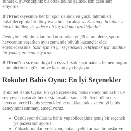
sunarak, güvendiğiniz bir ortak haline gelmek için çaba sarf
ediyoruz.
BTProd
sayesinde her bir spor dalında en güçlü tahminleri
bulabileceğiniz bir dünyaya adım atacaksınız.
Kazançlı fırsatlar ve
büyük ödüller, siz sadece birkaç tıklama uzaklığında!
Deneyimli ekibimiz tarafından sunulan güçlü tahminlerle, sporun
heyecanını yaşarken aynı zamanda büyük kazançlar elde
edebileceksiniz.
Sizin için en iyi seçenekleri belirlemek için analitik
bir yaklaşım benimsiyoruz.
BTProd
‘un size sunduğu bu eşsiz fırsatı kaçırmadan, hemen bugün
tahminlerimize göz atın ve kazanmaya başlayın!
Rokubet Bahis Oyna: En İyi Seçenekler
Rokubet Bahis Oyna: En İyi Seçenekler, bahis deneyiminizi bir üst
seviyeye taşıyacak benzersiz fırsatlar sunar. Bu özel bölümde,
heyecan verici bahis seçeneklerine odaklanarak size en iyi bahis
deneyimini sunmayı amaçlıyoruz.
Çeşitli spor dallarına bahis yapabileceğiniz geniş bir seçenek
yelpazesi sunuyoruz.
Yüksek oranları ve kazanç potansiyelini artıran bonuslar ve