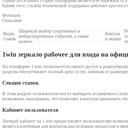
Одной из сильных сторон платформы является её надежность и
Кроме того, служба технической поддержки работает круглос
Функция
Описание
Широкий выбор спортивных и
Р
Виды
Бонусы
киберспортивных событий, а также
п
ставок
и акции
казино.
и
1win зеркало рабочее для входа на офи
На платформе 1 win, пользователи имеют доступ к разнообразн
разделы обеспечивают полный цикл услуг, начиная от размеще
Секция ставок
В этом разделе пользователи могут выбирать из широкого спек
возможных выигрышах, что позволяет клиентам принимать об
Кабинет пользователя
Личный кабинет на 1 win предоставляет пользователям возмож
является ключевым для контроля над игровым процессом и фи