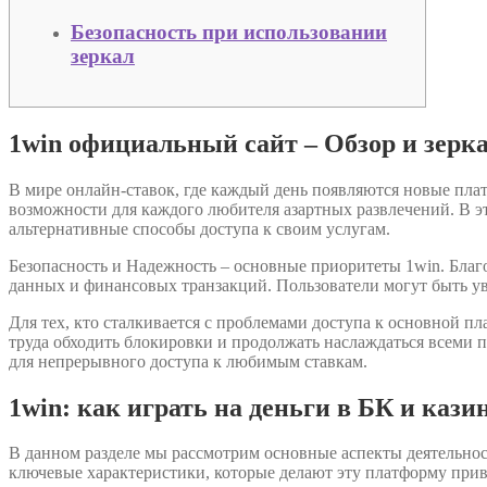
Безопасность при использовании
зеркал
1win официальный сайт – Обзор и зерка
В мире онлайн-ставок, где каждый день появляются новые плат
возможности для каждого любителя азартных развлечений. В эт
альтернативные способы доступа к своим услугам.
Безопасность и Надежность – основные приоритеты 1win. Бла
данных и финансовых транзакций. Пользователи могут быть уве
Для тех, кто сталкивается с проблемами доступа к основной пл
труда обходить блокировки и продолжать наслаждаться всеми 
для непрерывного доступа к любимым ставкам.
1win: как играть на деньги в БК и кази
В данном разделе мы рассмотрим основные аспекты деятельнос
ключевые характеристики, которые делают эту платформу прив