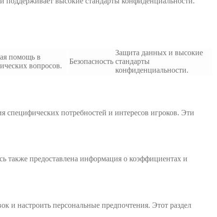
й и поддерживает высокие стандарты конфиденциальности.
Защита данных и высокие
ая помощь в
Безопасность
стандарты
ических вопросов.
конфиденциальности.
ия специфических потребностей и интересов игроков. Эти
есь также предоставлена информация о коэффициентах и
ок и настроить персональные предпочтения. Этот раздел