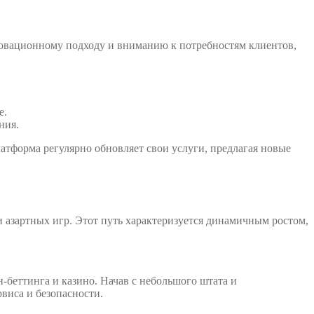
инновационному подходу и вниманию к потребностям клиентов,
е.
ния.
атформа регулярно обновляет свои услуги, предлагая новые
 азартных игр. Этот путь характеризуется динамичным ростом,
-беттинга и казино. Начав с небольшого штата и
рвиса и безопасности.