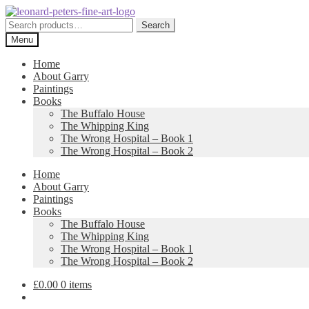
Skip
Skip
to
to
Search
Search
navigation
content
for:
Menu
Home
About Garry
Paintings
Books
The Buffalo House
The Whipping King
The Wrong Hospital – Book 1
The Wrong Hospital – Book 2
Home
About Garry
Paintings
Books
The Buffalo House
The Whipping King
The Wrong Hospital – Book 1
The Wrong Hospital – Book 2
£
0.00
0 items