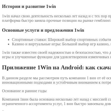
История и развитие 1win
1win начал свою деятельность несколько лет назад и с тех по
платформа быстро заняла прочные позиции на рынке гемблинг
Основные услуги и предложения 1win
Спортивные ставки: Широкий выбор спортивных событий д
Казино и виртуальные игры: Большой выбор игр казино, 
1win также известен своей надежностью и безопасностью, что 
игры и улучшенные функции для удовлетворения изменчивых 
Приложение 1Win на Android: как скача
В данном разделе мы рассмотрим путь компании 1 вин от её о
инновационными подходами и устойчивым вниманием к потре
Основание и ранние годы
Компания 1вин была основана несколько лет назад с миссией с
ограниченного ассортимента услуг, 1 вин быстро завоевала до